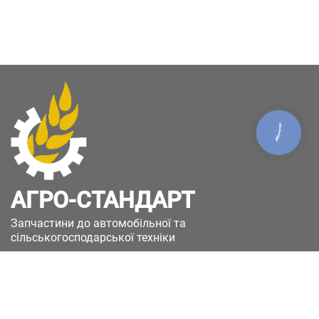
КНОПКА
ЗВ'ЯЗКУ
АГРО-СТАНДАРТ
Запчастини до автомобільної та
сільськогосподарської техніки
49051, Україна, м.Дніпро, вул. Дніпросталівська
(Вінокурова), 11
+380(67)885-90-50
+380(50)658-85-90