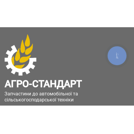
КНОПКА
ЗВ'ЯЗКУ
АГРО-СТАНДАРТ
Запчастини до автомобільної та
сільськогосподарської техніки
49051, Україна, м.Дніпро, вул. Дніпросталівська
(Вінокурова), 11
+380(67)885-90-50
+380(50)658-85-90