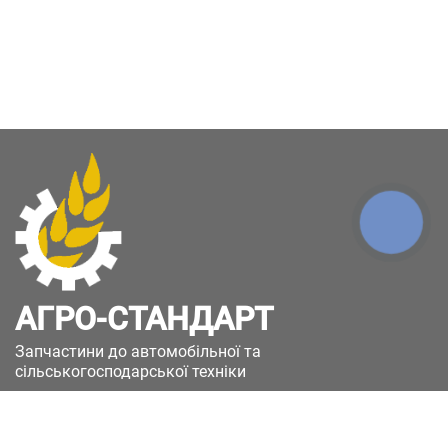
КНОПКА
ЗВ'ЯЗКУ
АГРО-СТАНДАРТ
Запчастини до автомобільної та
сільськогосподарської техніки
49051, Україна, м.Дніпро, вул. Дніпросталівська
(Вінокурова), 11