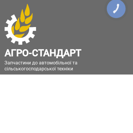
КНОПКА
ЗВ'ЯЗКУ
АГРО-СТАНДАРТ
Запчастини до автомобільної та
сільськогосподарської техніки
49051, Україна, м.Дніпро, вул. Дніпросталівська
(Вінокурова), 11
+380(67)885-90-50
+380(50)658-85-90
zakaz@a-st.com.ua
Час роботи магазину:
Пн - Пт.
з 8:00 до 17:00