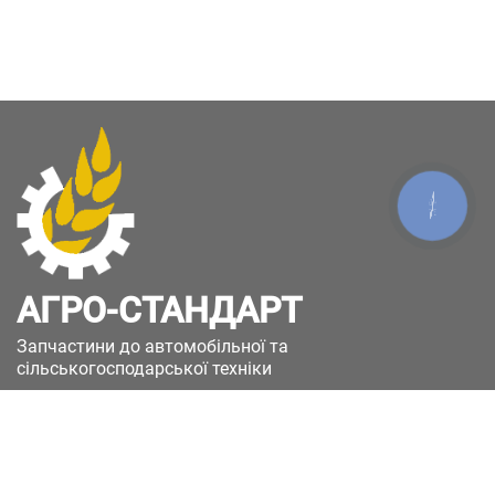
КНОПКА
ЗВ'ЯЗКУ
АГРО-СТАНДАРТ
Запчастини до автомобільної та
сільськогосподарської техніки
49051, Україна, м.Дніпро, вул. Дніпросталівська
(Вінокурова), 11
+380(67)885-90-50
+380(50)658-85-90