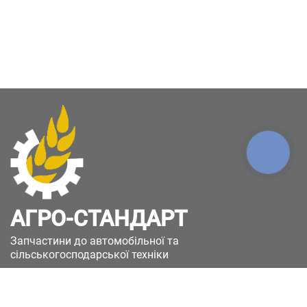
КНОПКА
ЗВ'ЯЗКУ
АГРО-СТАНДАРТ
Запчастини до автомобільної та
сільськогосподарської техніки
49051, Україна, м.Дніпро, вул. Дніпросталівська
(Вінокурова), 11