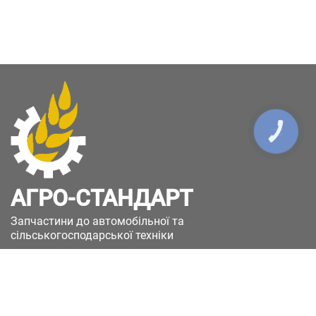
КНОПКА
ЗВ'ЯЗКУ
АГРО-СТАНДАРТ
Запчастини до автомобільної та
сільськогосподарської техніки
49051, Україна, м.Дніпро, вул. Дніпросталівська
(Вінокурова), 11
+380(67)885-90-50
+380(50)658-85-90