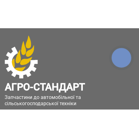
КНОПКА
ЗВ'ЯЗКУ
АГРО-СТАНДАРТ
Запчастини до автомобільної та
сільськогосподарської техніки
49051, Україна, м.Дніпро, вул. Дніпросталівська
(Вінокурова), 11
+380(67)885-90-50
+380(50)658-85-90