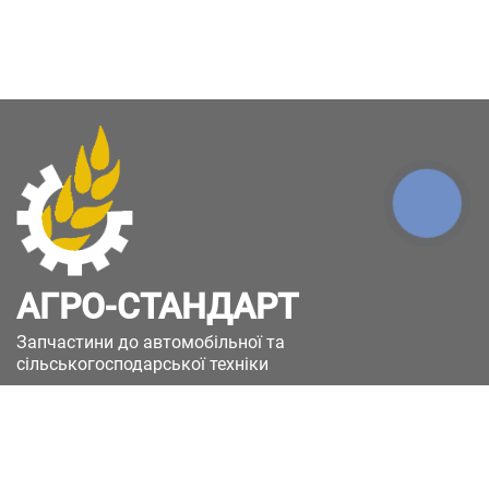
КНОПКА
ЗВ'ЯЗКУ
АГРО-СТАНДАРТ
Запчастини до автомобільної та
сільськогосподарської техніки
49051, Україна, м.Дніпро, вул. Дніпросталівська
(Вінокурова), 11
+380(67)885-90-50
+380(50)658-85-90