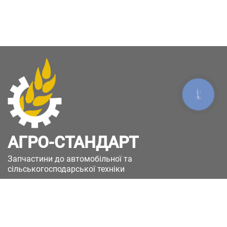
КНОПКА
ЗВ'ЯЗКУ
АГРО-СТАНДАРТ
Запчастини до автомобільної та
сільськогосподарської техніки
49051, Україна, м.Дніпро, вул. Дніпросталівська
(Вінокурова), 11
+380(67)885-90-50
+380(50)658-85-90