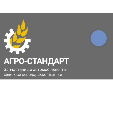
КНОПКА
ЗВ'ЯЗКУ
АГРО-СТАНДАРТ
Запчастини до автомобільної та
сільськогосподарської техніки
49051, Україна, м.Дніпро, вул. Дніпросталівська
(Вінокурова), 11
+380(67)885-90-50
+380(50)658-85-90
zakaz@a-st.com.ua