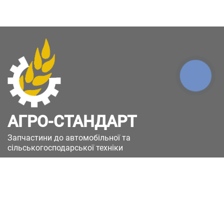
КНОПКА
ЗВ'ЯЗКУ
АГРО-СТАНДАРТ
Запчастини до автомобільної та
сільськогосподарської техніки
49051, Україна, м.Дніпро, вул. Дніпросталівська
(Вінокурова), 11
+380(67)885-90-50
+380(50)658-85-90
zakaz@a-st.com.ua