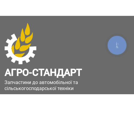
КНОПКА
ЗВ'ЯЗКУ
АГРО-СТАНДАРТ
Запчастини до автомобільної та
сільськогосподарської техніки
49051, Україна, м.Дніпро, вул. Дніпросталівська
(Вінокурова), 11
+380(67)885-90-50
+380(50)658-85-90
zakaz@a-st.com.ua