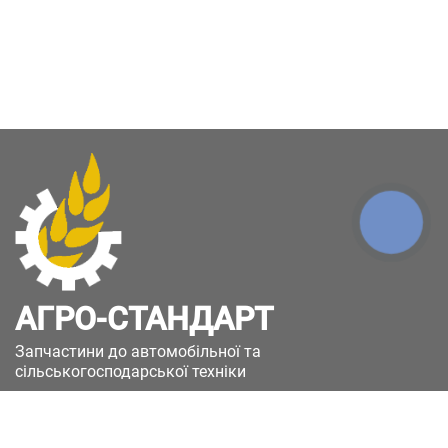
КНОПКА
ЗВ'ЯЗКУ
АГРО-СТАНДАРТ
Запчастини до автомобільної та
сільськогосподарської техніки
49051, Україна, м.Дніпро, вул. Дніпросталівська
(Вінокурова), 11