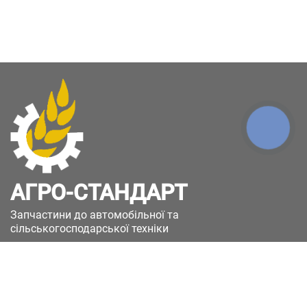
КНОПКА
ЗВ'ЯЗКУ
АГРО-СТАНДАРТ
Запчастини до автомобільної та
сільськогосподарської техніки
49051, Україна, м.Дніпро, вул. Дніпросталівська
(Вінокурова), 11
+380(67)885-90-50
+380(50)658-85-90