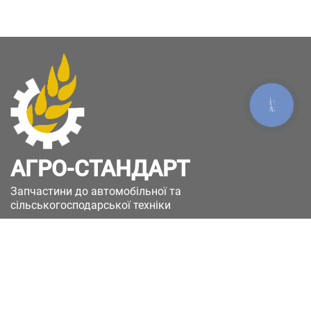
КНОПКА
ЗВ'ЯЗКУ
АГРО-СТАНДАРТ
Запчастини до автомобільної та
сільськогосподарської техніки
49051, Україна, м.Дніпро, вул. Дніпросталівська
(Вінокурова), 11
+380(67)885-90-50
+380(50)658-85-90
zakaz@a-st.com.ua