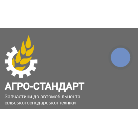
КНОПКА
ЗВ'ЯЗКУ
АГРО-СТАНДАРТ
Запчастини до автомобільної та
сільськогосподарської техніки
49051, Україна, м.Дніпро, вул. Дніпросталівська
(Вінокурова), 11
+380(67)885-90-50
+380(50)658-85-90