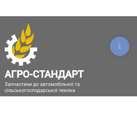
КНОПКА
ЗВ'ЯЗКУ
АГРО-СТАНДАРТ
Запчастини до автомобільної та
сільськогосподарської техніки
49051, Україна, м.Дніпро, вул. Дніпросталівська
(Вінокурова), 11
+380(67)885-90-50
+380(50)658-85-90
zakaz@a-st.com.ua