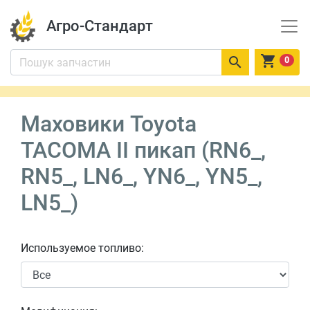
Агро-Стандарт


0
Маховики Toyota
TACOMA II пикап (RN6_,
RN5_, LN6_, YN6_, YN5_,
LN5_)
Используемое топливо: