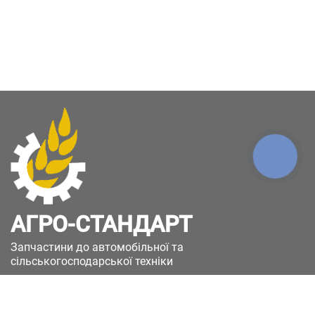
КНОПКА
ЗВ'ЯЗКУ
АГРО-СТАНДАРТ
Запчастини до автомобільної та
сільськогосподарської техніки
49051, Україна, м.Дніпро, вул. Дніпросталівська
(Вінокурова), 11