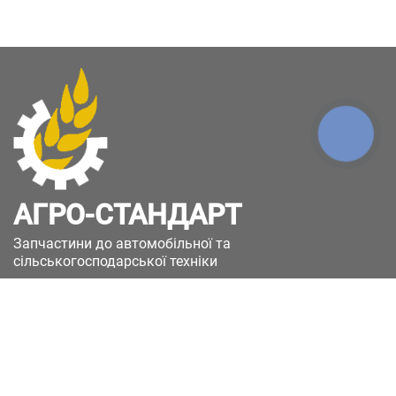
КНОПКА
ЗВ'ЯЗКУ
АГРО-СТАНДАРТ
Запчастини до автомобільної та
сільськогосподарської техніки
49051, Україна, м.Дніпро, вул. Дніпросталівська
(Вінокурова), 11
+380(67)885-90-50
+380(50)658-85-90
zakaz@a-st.com.ua