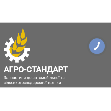
КНОПКА
ЗВ'ЯЗКУ
АГРО-СТАНДАРТ
Запчастини до автомобільної та
сільськогосподарської техніки
49051, Україна, м.Дніпро, вул. Дніпросталівська
(Вінокурова), 11
+380(67)885-90-50
+380(50)658-85-90