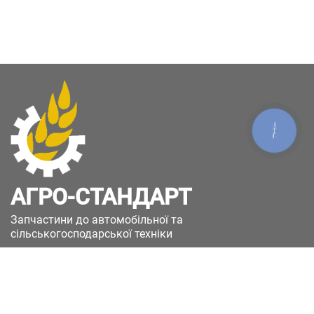
КНОПКА
ЗВ'ЯЗКУ
АГРО-СТАНДАРТ
Запчастини до автомобільної та
сільськогосподарської техніки
49051, Україна, м.Дніпро, вул. Дніпросталівська
(Вінокурова), 11
+380(67)885-90-50
+380(50)658-85-90