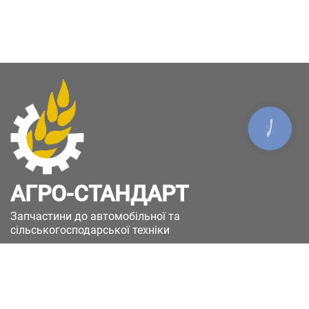
КНОПКА
ЗВ'ЯЗКУ
АГРО-СТАНДАРТ
Запчастини до автомобільної та
сільськогосподарської техніки
49051, Україна, м.Дніпро, вул. Дніпросталівська
(Вінокурова), 11
+380(67)885-90-50
+380(50)658-85-90