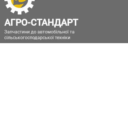
АГРО-СТАНДАРТ
Запчастини до автомобільної та
сільськогосподарської техніки
49051, Україна, м.Дніпро, вул. Дніпросталівська
(Вінокурова), 11
+380(67)885-90-50
+380(50)658-85-90
zakaz@a-st.com.ua
Час роботи магазину:
Пн - Пт.
з 8:00 до 17:00
Сб - Нд
Вихідний
Час роботи підтримки:
Пн - Пт:
з 8:00 до 17:00
Сб - Нд:
Вихідний
Зворотній зв'язок