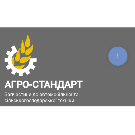
КНОПКА
ЗВ'ЯЗКУ
АГРО-СТАНДАРТ
Запчастини до автомобільної та
сільськогосподарської техніки
49051, Україна, м.Дніпро, вул. Дніпросталівська
(Вінокурова), 11
+380(67)885-90-50
+380(50)658-85-90