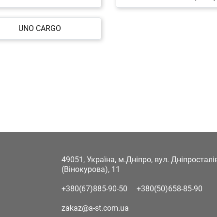
UNO CARGO
49051, Україна, м.Дніпро, вул. Дніпростал
(Вінокурова), 11
+380(67)885-90-50
+380(50)658-85-90
zakaz@a-st.com.ua