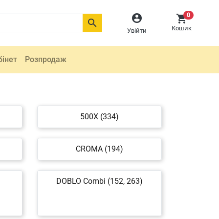
0



Кошик
Увійти
бінет
Розпродаж
500X (334)
CROMA (194)
DOBLO Combi (152, 263)