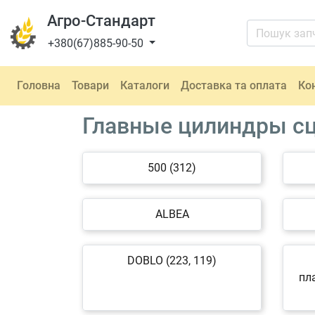
Агро-Стандарт
+380(67)885-90-50
Головна
Товари
Каталоги
Доставка та оплата
Ко
Главные цилиндры сц
500 (312)
ALBEA
DOBLO (223, 119)
пл