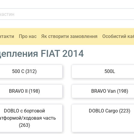
нтакти
Про нас
Як створити замовлення
Особистий ка
епления FIAT 2014
500 C (312)
500L
BRAVO II (198)
BRAVO Van (198)
DOBLO c бортовой
DOBLO Cargo (223)
атформой/ходовая часть
(263)