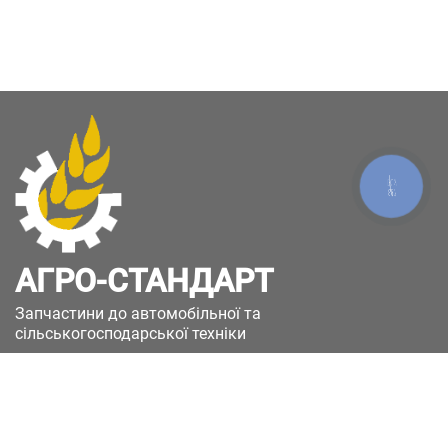
КНОПКА
ЗВ'ЯЗКУ
АГРО-СТАНДАРТ
Запчастини до автомобільної та
сільськогосподарської техніки
49051, Україна, м.Дніпро, вул. Дніпросталівська
(Вінокурова), 11
+380(67)885-90-50
+380(50)658-85-90