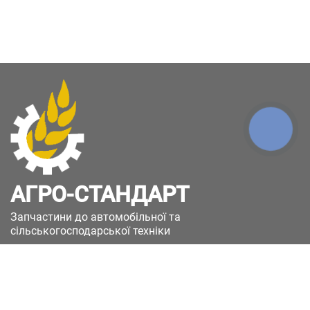
КНОПКА
ЗВ'ЯЗКУ
АГРО-СТАНДАРТ
Запчастини до автомобільної та
сільськогосподарської техніки
49051, Україна, м.Дніпро, вул. Дніпросталівська
(Вінокурова), 11
+380(67)885-90-50
+380(50)658-85-90