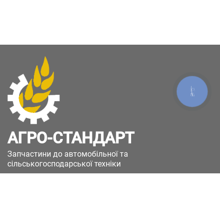
КНОПКА
ЗВ'ЯЗКУ
АГРО-СТАНДАРТ
Запчастини до автомобільної та
сільськогосподарської техніки
49051, Україна, м.Дніпро, вул. Дніпросталівська
(Вінокурова), 11
+380(67)885-90-50
+380(50)658-85-90