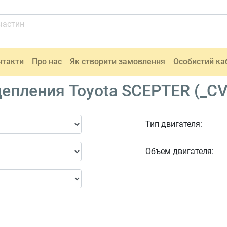
нтакти
Про нас
Як створити замовлення
Особистий ка
пления Toyota SCEPTER (_CV1
Тип двигателя:
Объем двигателя: