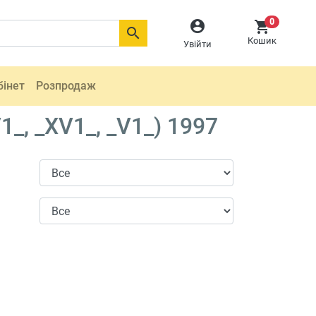
0



Кошик
Увійти
бінет
Розпродаж
_, _XV1_, _V1_) 1997