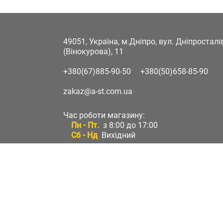
49051, Україна, м.Дніпро, вул. Дніпростал
(Вінокурова), 11
+380(67)885-90-50
+380(50)658-85-90
zakaz@a-st.com.ua
Час роботи магазину:
Пн - Пт.
з 8:00 до 17:00
Сб - Нд
Вихідний
Час роботи підтримки:
Пн - Пт:
з 8:00 до 17:00
Сб - Нд:
Вихідний
Зворотній зв'язок