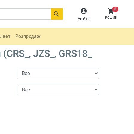
0



Кошик
Увійти
бінет
Розпродаж
(CRS_, JZS_, GRS18_