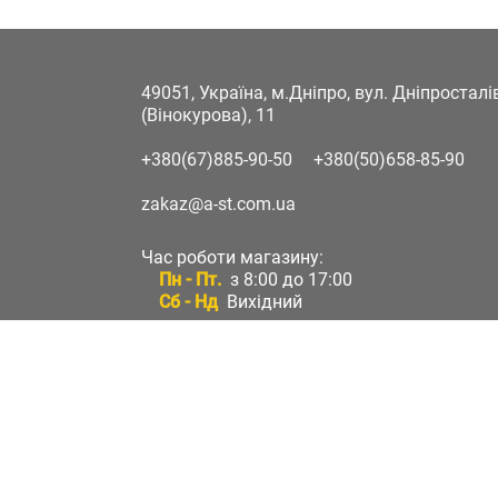
49051, Україна, м.Дніпро, вул. Дніпростал
(Вінокурова), 11
+380(67)885-90-50
+380(50)658-85-90
zakaz@a-st.com.ua
Час роботи магазину:
Пн - Пт.
з 8:00 до 17:00
Сб - Нд
Вихідний
Час роботи підтримки:
Пн - Пт:
з 8:00 до 17:00
Сб - Нд:
Вихідний
Зворотній зв'язок