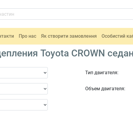
нтакти
Про нас
Як створити замовлення
Особистий ка
епления Toyota CROWN седан 
Тип двигателя:
Объем двигателя: