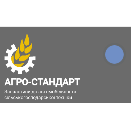
КНОПКА
ЗВ'ЯЗКУ
АГРО-СТАНДАРТ
Запчастини до автомобільної та
сільськогосподарської техніки
49051, Україна, м.Дніпро, вул. Дніпросталівська
(Вінокурова), 11
+380(67)885-90-50
+380(50)658-85-90