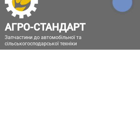
КНОПКА
ЗВ'ЯЗКУ
АГРО-СТАНДАРТ
Запчастини до автомобільної та
сільськогосподарської техніки
49051, Україна, м.Дніпро, вул. Дніпросталівська
(Вінокурова), 11
+380(67)885-90-50
+380(50)658-85-90
zakaz@a-st.com.ua
Час роботи магазину:
Пн - Пт.
з 8:00 до 17:00
Сб - Нд
Вихідний
Час роботи підтримки:
Пн - Пт:
з 8:00 до 17:00
Сб - Нд:
Вихідний