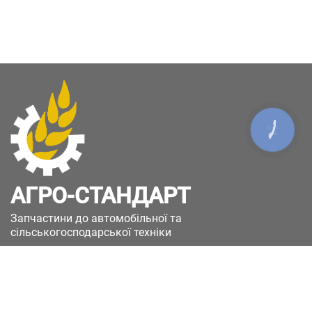
КНОПКА
ЗВ'ЯЗКУ
АГРО-СТАНДАРТ
Запчастини до автомобільної та
сільськогосподарської техніки
49051, Україна, м.Дніпро, вул. Дніпросталівська
(Вінокурова), 11
+380(67)885-90-50
+380(50)658-85-90