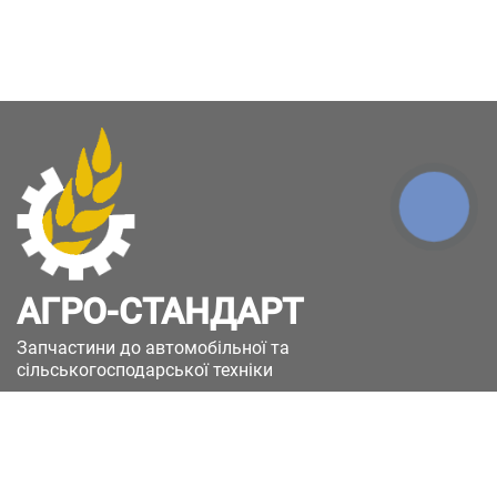
КНОПКА
ЗВ'ЯЗКУ
АГРО-СТАНДАРТ
Запчастини до автомобільної та
сільськогосподарської техніки
49051, Україна, м.Дніпро, вул. Дніпросталівська
(Вінокурова), 11
+380(67)885-90-50
+380(50)658-85-90