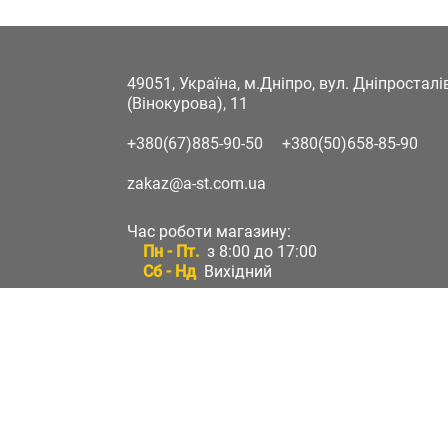
49051, Україна, м.Дніпро, вул. Дніпростал
(Вінокурова), 11
+380(67)885-90-50
+380(50)658-85-90
zakaz@a-st.com.ua
Час роботи магазину:
Пн - Пт.
з 8:00 до 17:00
Сб - Нд
Вихідний
Час роботи підтримки:
Пн - Пт:
з 8:00 до 17:00
Сб - Нд:
Вихідний
Зворотній зв'язок