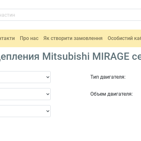
нтакти
Про нас
Як створити замовлення
Особистий ка
епления Mitsubishi MIRAGE се
Тип двигателя:
Объем двигателя: