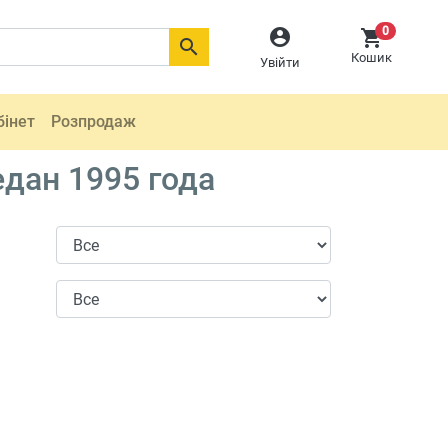
0



Кошик
Увійти
бінет
Розпродаж
дан 1995 года