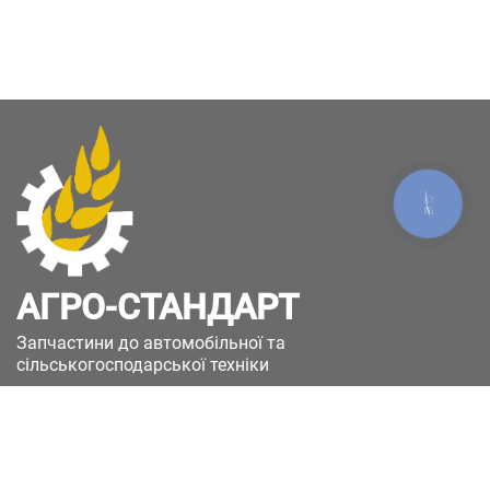
КНОПКА
ЗВ'ЯЗКУ
АГРО-СТАНДАРТ
Запчастини до автомобільної та
сільськогосподарської техніки
49051, Україна, м.Дніпро, вул. Дніпросталівська
(Вінокурова), 11
+380(67)885-90-50
+380(50)658-85-90