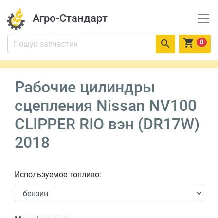
Агро-Стандарт


0
Рабочие цилиндры
сцепления Nissan NV100
CLIPPER RIO вэн (DR17W)
2018
Используемое топливо: