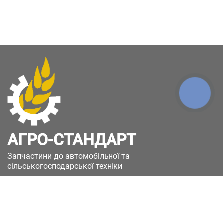
КНОПКА
ЗВ'ЯЗКУ
АГРО-СТАНДАРТ
Запчастини до автомобільної та
сільськогосподарської техніки
49051, Україна, м.Дніпро, вул. Дніпросталівська
(Вінокурова), 11
+380(67)885-90-50
+380(50)658-85-90