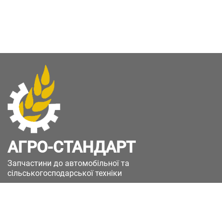
АГРО-СТАНДАРТ
Запчастини до автомобільної та
сільськогосподарської техніки
49051, Україна, м.Дніпро, вул. Дніпросталівська
(Вінокурова), 11
+380(67)885-90-50
+380(50)658-85-90