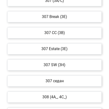
307 (3A/C)
307 Break (3E)
307 CC (3B)
307 Estate (3E)
307 SW (3H)
307 седан
308 (4A_, 4C_)