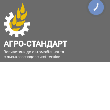
КНОПКА
ЗВ'ЯЗКУ
АГРО-СТАНДАРТ
Запчастини до автомобільної та
сільськогосподарської техніки
49051, Україна, м.Дніпро, вул. Дніпросталівська
(Вінокурова), 11
+380(67)885-90-50
+380(50)658-85-90
zakaz@a-st.com.ua
Час роботи магазину:
Пн - Пт.
з 8:00 до 17:00