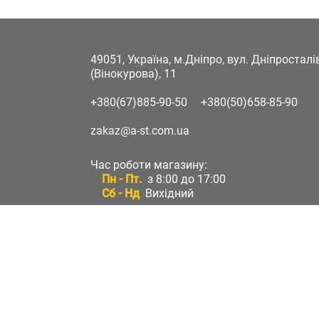
49051, Україна, м.Дніпро, вул. Дніпростал
(Вінокурова), 11
+380(67)885-90-50
+380(50)658-85-90
zakaz@a-st.com.ua
Час роботи магазину:
Пн - Пт.
з 8:00 до 17:00
Сб - Нд
Вихідний
Час роботи підтримки:
Пн - Пт:
з 8:00 до 17:00
Сб - Нд:
Вихідний
Зворотній зв'язок