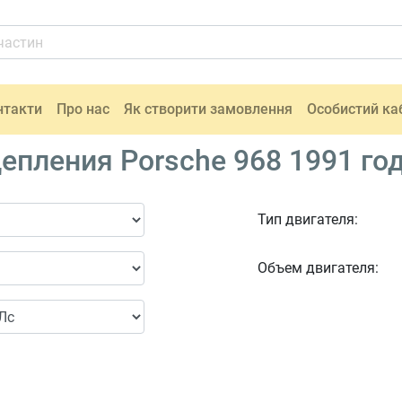
нтакти
Про нас
Як створити замовлення
Особистий ка
епления Porsche 968 1991 го
Тип двигателя:
Объем двигателя: