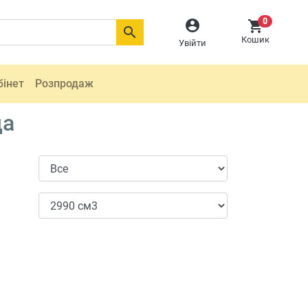
0



Кошик
Увійти
бінет
Розпродаж
да