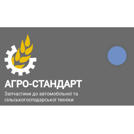
КНОПКА
ЗВ'ЯЗКУ
АГРО-СТАНДАРТ
Запчастини до автомобільної та
сільськогосподарської техніки
49051, Україна, м.Дніпро, вул. Дніпросталівська
(Вінокурова), 11
+380(67)885-90-50
+380(50)658-85-90