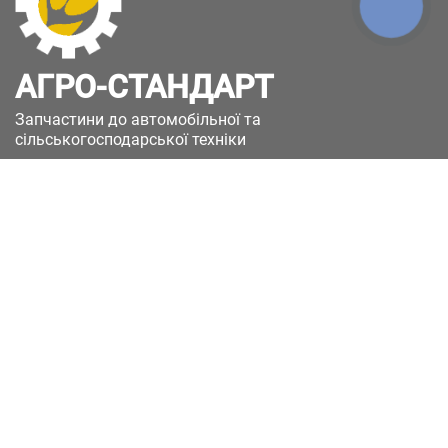
КНОПКА
ЗВ'ЯЗКУ
АГРО-СТАНДАРТ
Запчастини до автомобільної та
сільськогосподарської техніки
49051, Україна, м.Дніпро, вул. Дніпросталівська
(Вінокурова), 11
+380(67)885-90-50
+380(50)658-85-90
zakaz@a-st.com.ua
Час роботи магазину:
Пн - Пт.
з 8:00 до 17:00
Сб - Нд
Вихідний
Час роботи підтримки:
Пн - Пт:
з 8:00 до 17:00
Сб - Нд:
Вихідний