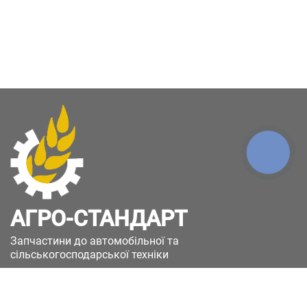
КНОПКА
ЗВ'ЯЗКУ
АГРО-СТАНДАРТ
Запчастини до автомобільної та
сільськогосподарської техніки
49051, Україна, м.Дніпро, вул. Дніпросталівська
(Вінокурова), 11