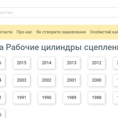
нтакти
Про нас
Як створити замовлення
Особистий ка
а Рабочие цилиндры сцеплен
6
2015
2014
2013
2012
4
2003
2002
2001
2000
2
1991
1990
1989
1988
0