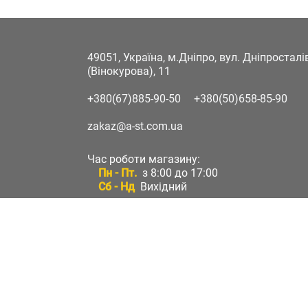
49051, Україна, м.Дніпро, вул. Дніпростал
(Вінокурова), 11
+380(67)885-90-50
+380(50)658-85-90
zakaz@a-st.com.ua
Час роботи магазину:
Пн - Пт.
з 8:00 до 17:00
Сб - Нд
Вихідний
Час роботи підтримки:
Пн - Пт:
з 8:00 до 17:00
Сб - Нд:
Вихідний
Зворотній зв'язок