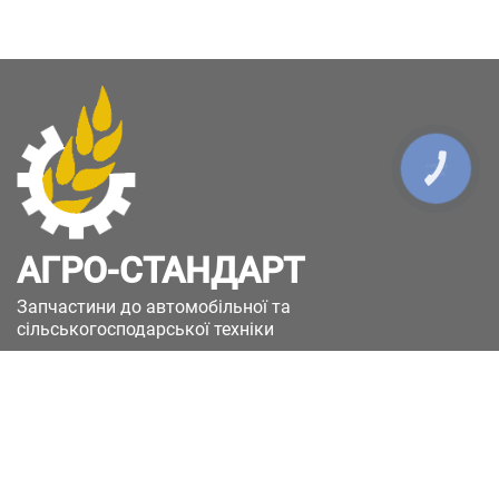
КНОПКА
ЗВ'ЯЗКУ
АГРО-СТАНДАРТ
Запчастини до автомобільної та
сільськогосподарської техніки
49051, Україна, м.Дніпро, вул. Дніпросталівська
(Вінокурова), 11
+380(67)885-90-50
+380(50)658-85-90
zakaz@a-st.com.ua