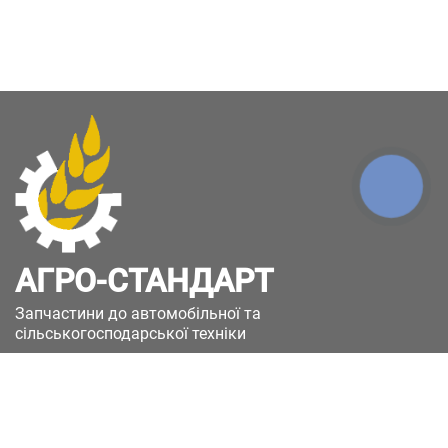
КНОПКА
ЗВ'ЯЗКУ
АГРО-СТАНДАРТ
Запчастини до автомобільної та
сільськогосподарської техніки
49051, Україна, м.Дніпро, вул. Дніпросталівська
(Вінокурова), 11
+380(67)885-90-50
+380(50)658-85-90