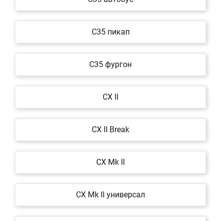
C35 пикап
C35 фургон
CX II
CX II Break
CX Mk II
CX Mk II универсал