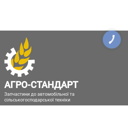
КНОПКА
ЗВ'ЯЗКУ
АГРО-СТАНДАРТ
Запчастини до автомобільної та
сільськогосподарської техніки
49051, Україна, м.Дніпро, вул. Дніпросталівська
(Вінокурова), 11
+380(67)885-90-50
+380(50)658-85-90