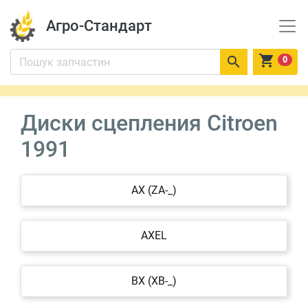
Агро-Стандарт


0
Диски сцепления Citroen
1991
AX (ZA-_)
AXEL
BX (XB-_)