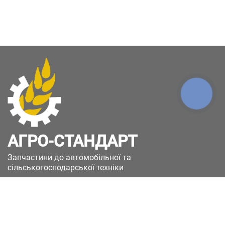
КНОПКА
ЗВ'ЯЗКУ
АГРО-СТАНДАРТ
Запчастини до автомобільної та
сільськогосподарської техніки
49051, Україна, м.Дніпро, вул. Дніпросталівська
(Вінокурова), 11
+380(67)885-90-50
+380(50)658-85-90